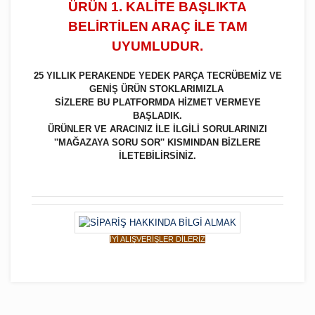
ÜRÜN 1. KALİTE BAŞLIKTA
BELİRTİLEN ARAÇ İLE TAM
UYUMLUDUR.
25 YILLIK PERAKENDE YEDEK PARÇA TECRÜBEMİZ VE
GENİŞ ÜRÜN STOKLARIMIZLA
SİZLERE BU PLATFORMDA HİZMET VERMEYE
BAŞLADIK.
ÜRÜNLER VE ARACINIZ İLE İLGİLİ SORULARINIZI
''MAĞAZAYA SORU SOR'' KISMINDAN BİZLERE
İLETEBİLİRSİNİZ.
İYİ ALIŞVERİŞLER DİLERİZ
Bu ürüne ilk yorumu siz yapın!