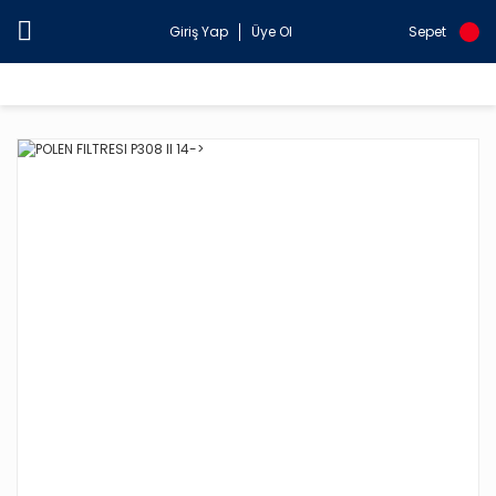
Giriş Yap
Üye Ol
Sepet