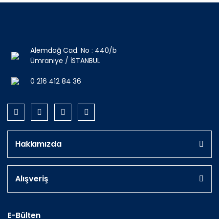
Alemdağ Cad. No : 440/b
Ümraniye / İSTANBUL
0 216 412 84 36
Hakkımızda
Alışveriş
E-Bülten