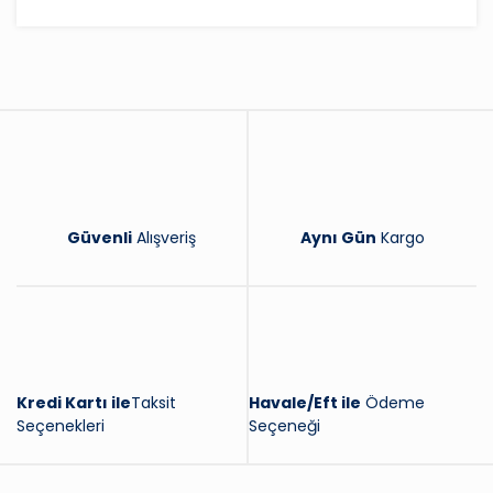
Bu ürüne ilk yorumu siz yapın!
Yorum Yaz
Güvenli
Alışveriş
Aynı Gün
Kargo
Kredi Kartı ile
Taksit
Havale/Eft ile
Ödeme
Seçenekleri
Seçeneği