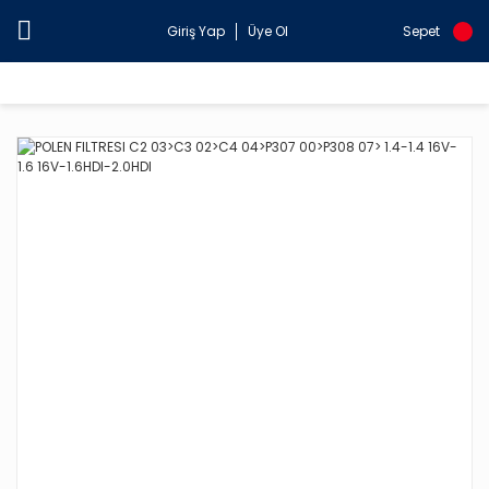
Giriş Yap
Üye Ol
Sepet