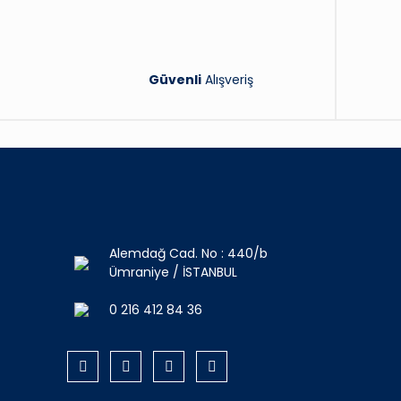
Güvenli
Alışveriş
Alemdağ Cad. No : 440/b
Ümraniye / İSTANBUL
0 216 412 84 36