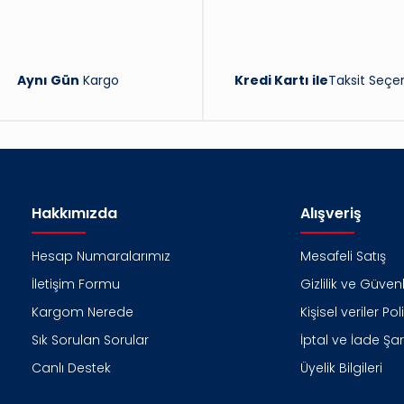
Aynı Gün
Kargo
Kredi Kartı ile
Taksit Seçen
Hakkımızda
Alışveriş
Hesap Numaralarımız
Mesafeli Satış
İletişim Formu
Gizlilik ve Güvenl
Kargom Nerede
Kişisel veriler Pol
Sık Sorulan Sorular
İptal ve İade Şart
Canlı Destek
Üyelik Bilgileri