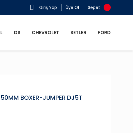
Giriş Yap
Üye Ol
Sepet
L
DS
CHEVROLET
SETLER
FORD
50MM BOXER-JUMPER DJ5T