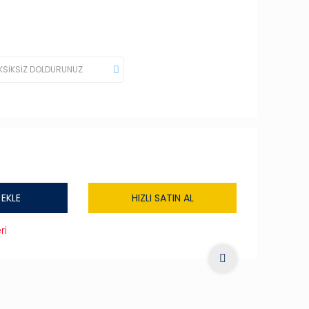
 EKLE
HIZLI SATIN AL
ri