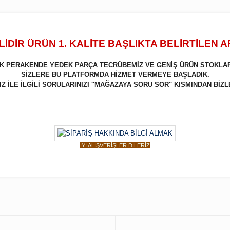
İDİR ÜRÜN 1. KALİTE BAŞLIKTA BELİRTİLEN 
LIK PERAKENDE YEDEK PARÇA TECRÜBEMİZ VE GENİŞ ÜRÜN STOKLA
SİZLERE BU PLATFORMDA HİZMET VERMEYE BAŞLADIK.
 İLE İLGİLİ SORULARINIZI ''MAĞAZAYA SORU SOR'' KISMINDAN BİZL
İYİ ALIŞVERİŞLER DİLERİZ
Bu ürüne ilk yorumu siz yapın!
Yorum Yaz