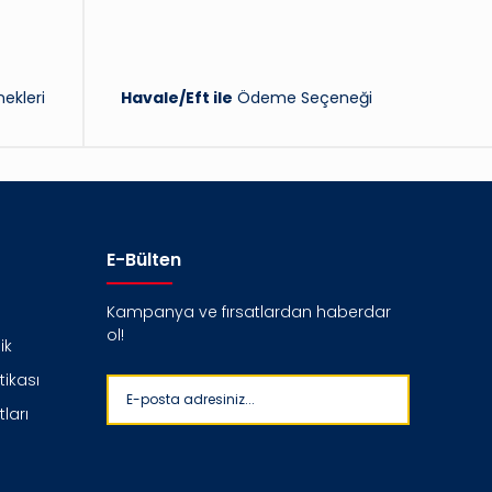
ekleri
Havale/Eft ile
Ödeme Seçeneği
E-Bülten
Kampanya ve fırsatlardan haberdar
ol!
ik
itikası
ları