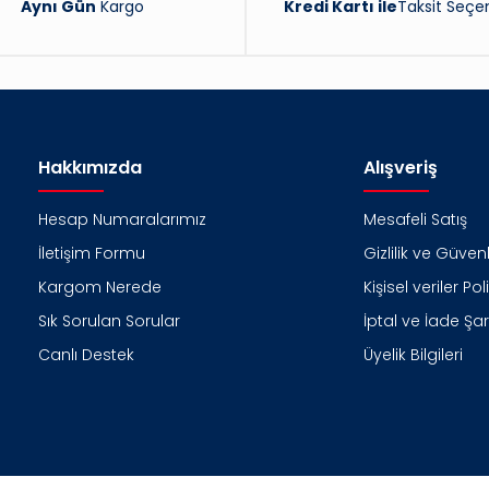
Aynı Gün
Kargo
Kredi Kartı ile
Taksit Seçen
Hakkımızda
Alışveriş
Hesap Numaralarımız
Mesafeli Satış
İletişim Formu
Gizlilik ve Güvenl
Kargom Nerede
Kişisel veriler Pol
Sık Sorulan Sorular
İptal ve İade Şart
Canlı Destek
Üyelik Bilgileri