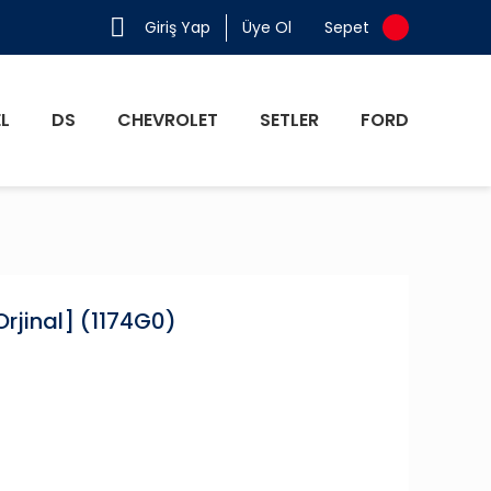
Giriş Yap
Üye Ol
Sepet
L
DS
CHEVROLET
SETLER
FORD
jinal] (1174G0)