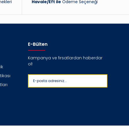
ekleri
Havale/Eft ile
Ödeme Seçeneği
E-Bülten
Kampanya ve fırsatlardan haberdar
ol!
ik
itikası
ları