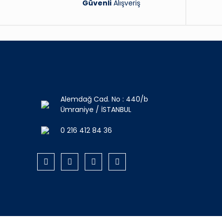
Güvenli
Alışveriş
Alemdağ Cad. No : 440/b
Ümraniye / İSTANBUL
0 216 412 84 36