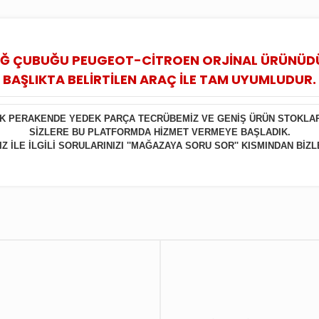
Ğ ÇUBUĞU PEUGEOT-CİTROEN ORJİNAL ÜRÜNÜD
BAŞLIKTA BELİRTİLEN ARAÇ İLE TAM UYUMLUDUR.
LIK PERAKENDE YEDEK PARÇA TECRÜBEMİZ VE GENİŞ ÜRÜN STOKLA
SİZLERE BU PLATFORMDA HİZMET VERMEYE BAŞLADIK.
 İLE İLGİLİ SORULARINIZI ''MAĞAZAYA SORU SOR'' KISMINDAN BİZL
Bu ürüne ilk yorumu siz yapın!
Yorum Yaz