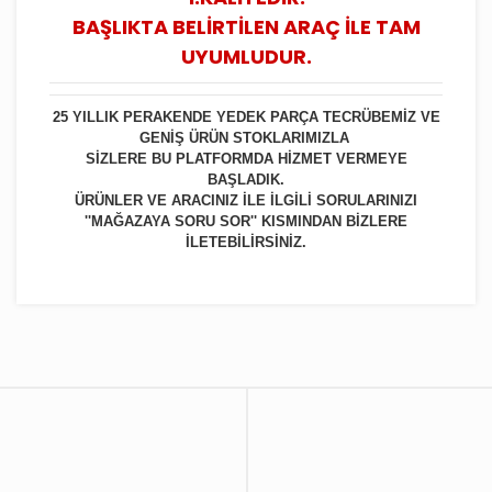
BAŞLIKTA BELİRTİLEN ARAÇ İLE TAM
UYUMLUDUR.
25 YILLIK PERAKENDE YEDEK PARÇA TECRÜBEMİZ VE
GENİŞ ÜRÜN STOKLARIMIZLA
SİZLERE BU PLATFORMDA HİZMET VERMEYE
BAŞLADIK.
ÜRÜNLER VE ARACINIZ İLE İLGİLİ SORULARINIZI
''MAĞAZAYA SORU SOR'' KISMINDAN BİZLERE
İLETEBİLİRSİNİZ.
Bu ürüne ilk yorumu siz yapın!
Yorum Yaz