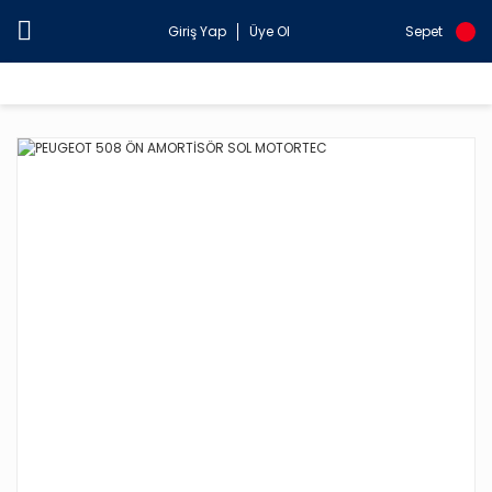
Giriş Yap
Üye Ol
Sepet