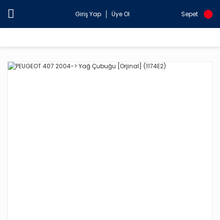
Giriş Yap
Üye Ol
Sepet