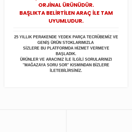
ORJİNAL ÜRÜNÜDÜR.
BAŞLIKTA BELİRTİLEN ARAÇ İLE TAM
UYUMLUDUR.
25 YILLIK PERAKENDE YEDEK PARÇA TECRÜBEMİZ VE
GENİŞ ÜRÜN STOKLARIMIZLA
SİZLERE BU PLATFORMDA HİZMET VERMEYE
BAŞLADIK.
ÜRÜNLER VE ARACINIZ İLE İLGİLİ SORULARINIZI
''MAĞAZAYA SORU SOR'' KISMINDAN BİZLERE
İLETEBİLİRSİNİZ.
Bu ürüne ilk yorumu siz yapın!
Yorum Yaz