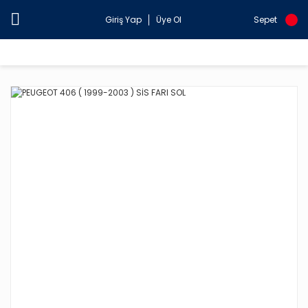
Giriş Yap
Üye Ol
Sepet