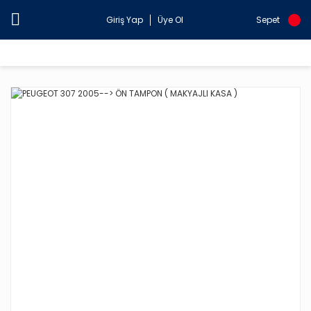
Giriş Yap
Üye Ol
Sepet