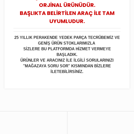
ORJİNAL ÜRÜNÜDÜR.
BAŞLIKTA BELİRTİLEN ARAÇ İLE TAM
UYUMLUDUR.
25 YILLIK PERAKENDE YEDEK PARÇA TECRÜBEMİZ VE
GENİŞ ÜRÜN STOKLARIMIZLA
SİZLERE BU PLATFORMDA HİZMET VERMEYE
BAŞLADIK.
ÜRÜNLER VE ARACINIZ İLE İLGİLİ SORULARINIZI
''MAĞAZAYA SORU SOR'' KISMINDAN BİZLERE
İLETEBİLİRSİNİZ.
Bu ürüne ilk yorumu siz yapın!
Yorum Yaz