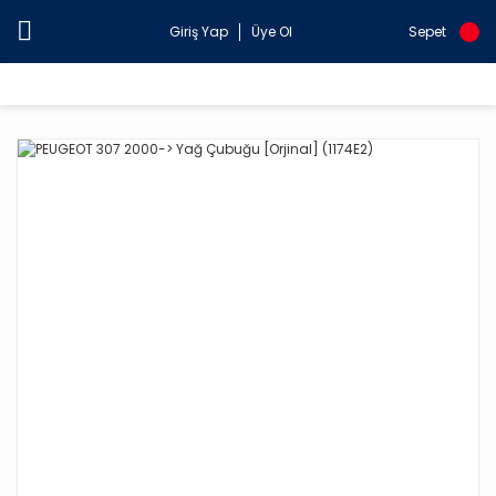
Giriş Yap
Üye Ol
Sepet