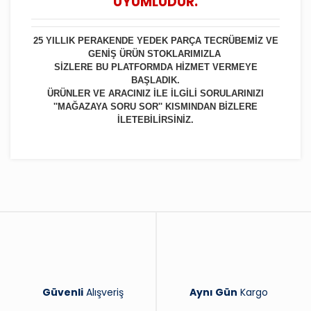
UYUMLUDUR.
25 YILLIK PERAKENDE YEDEK PARÇA TECRÜBEMİZ VE
GENİŞ ÜRÜN STOKLARIMIZLA
SİZLERE BU PLATFORMDA HİZMET VERMEYE
BAŞLADIK.
ÜRÜNLER VE ARACINIZ İLE İLGİLİ SORULARINIZI
''MAĞAZAYA SORU SOR'' KISMINDAN BİZLERE
İLETEBİLİRSİNİZ.
Bu ürüne ilk yorumu siz yapın!
Yorum Yaz
Güvenli
Alışveriş
Aynı Gün
Kargo