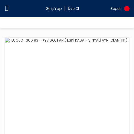
Giriş Yap
Üye Ol
Sepet