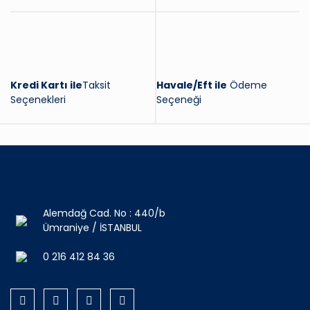
Kredi Kartı ile
Taksit
Havale/Eft ile
Ödeme
Seçenekleri
Seçeneği
Alemdağ Cad. No : 440/b
Ümraniye / İSTANBUL
0 216 412 84 36