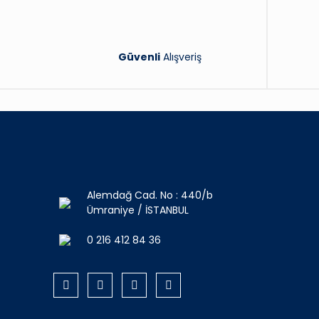
Güvenli
Alışveriş
Alemdağ Cad. No : 440/b
Ümraniye / İSTANBUL
0 216 412 84 36