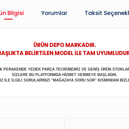
ün Bilgisi
Yorumlar
Taksit Seçenekl
ÜRÜN DEPO MARKADIR.
BAŞLIKTA BELİRTİLEN MODEL İLE TAM UYUMLUDUR
LIK PERAKENDE YEDEK PARÇA TECRÜBEMİZ VE GENİŞ ÜRÜN STOKLA
SİZLERE BU PLATFORMDA HİZMET VERMEYE BAŞLADIK.
 İLE İLGİLİ SORULARINIZI ''MAĞAZAYA SORU SOR'' KISMINDAN BİZL
Bu ürüne ilk yorumu siz yapın!
Yorum Yaz