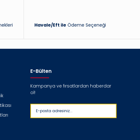
ekleri
Havale/Eft ile
Ödeme Seçeneği
E-Bülten
Kampanya ve fırsatlardan haberdar
ol!
ik
itikası
ları