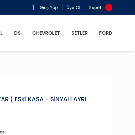
Giriş Yap
Üye Ol
Sepet
L
DS
CHEVROLET
SETLER
FORD
R ( ESKİ KASA - SİNYALİ AYRI
arı