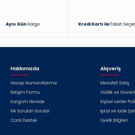
Aynı Gün
Kargo
Kredi Kartı ile
Taksit Seçen
Hakkımızda
Alışveriş
Hesap Numaralarımız
Mesafeli Satış
İletişim Formu
Gizlilik ve Güvenl
Kargom Nerede
Kişisel veriler Pol
Sık Sorulan Sorular
İptal ve İade Şart
Canlı Destek
Üyelik Bilgileri