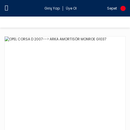
Giriş Yap
Üye Ol
Sepet