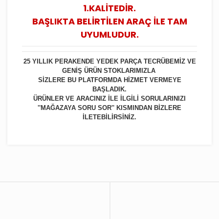
1.KALİTEDİR.
BAŞLIKTA BELİRTİLEN ARAÇ İLE TAM
UYUMLUDUR.
25 YILLIK PERAKENDE YEDEK PARÇA TECRÜBEMİZ VE
GENİŞ ÜRÜN STOKLARIMIZLA
SİZLERE BU PLATFORMDA HİZMET VERMEYE
BAŞLADIK.
ÜRÜNLER VE ARACINIZ İLE İLGİLİ SORULARINIZI
''MAĞAZAYA SORU SOR'' KISMINDAN BİZLERE
İLETEBİLİRSİNİZ.
Bu ürüne ilk yorumu siz yapın!
Yorum Yaz