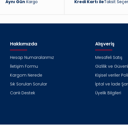
Aynı Gün
Kargo
Kredi Kartı ile
Taksit Seçen
Hakkımızda
Alışveriş
Hesap Numaralarımız
Mesafeli Satış
İletişim Formu
Gizlilik ve Güvenl
Kargom Nerede
Kişisel veriler Pol
Sık Sorulan Sorular
İptal ve İade Şart
Canlı Destek
Üyelik Bilgileri