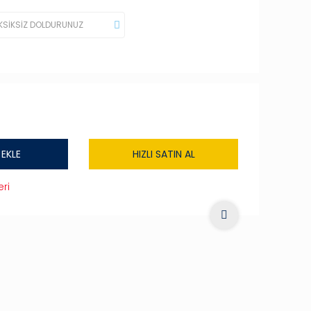
 EKLE
HIZLI SATIN AL
ri