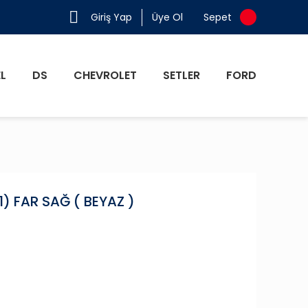
Giriş Yap
Üye Ol
Sepet
L
DS
CHEVROLET
SETLER
FORD
) FAR SAĞ ( BEYAZ )