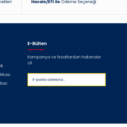
ekleri
Havale/Eft ile
Ödeme Seçeneği
E-Bülten
Kampanya ve fırsatlardan haberdar
ol!
ik
itikası
ları