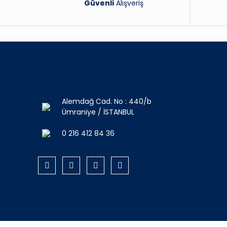
Güvenli
Alışveriş
Alemdağ Cad. No : 440/b
Ümraniye / İSTANBUL
0 216 412 84 36