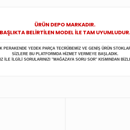
ÜRÜN DEPO MARKADIR.
BAŞLIKTA BELİRTİLEN MODEL İLE TAM UYUMLUDUR
LIK PERAKENDE YEDEK PARÇA TECRÜBEMİZ VE GENİŞ ÜRÜN STOKLA
SİZLERE BU PLATFORMDA HİZMET VERMEYE BAŞLADIK.
 İLE İLGİLİ SORULARINIZI ''MAĞAZAYA SORU SOR'' KISMINDAN BİZL
Bu ürüne ilk yorumu siz yapın!
Yorum Yaz