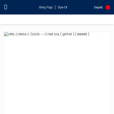
Giriş Yap
Üye Ol
Sepet