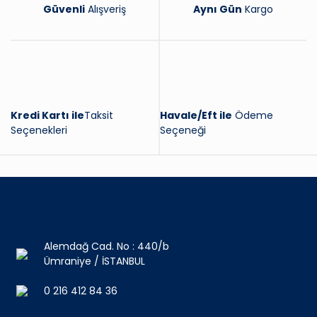
Güvenli
Alışveriş
Aynı Gün
Kargo
Kredi Kartı ile
Taksit
Havale/Eft ile
Ödeme
Seçenekleri
Seçeneği
Alemdağ Cad. No : 440/b
Ümraniye / İSTANBUL
0 216 412 84 36