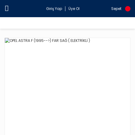
Giriş Yap
Üye Ol
Sepet