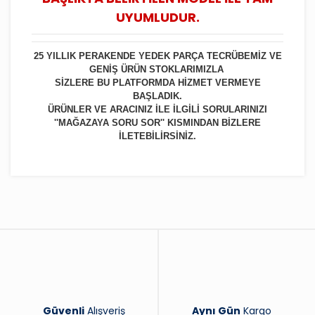
UYUMLUDUR.
25 YILLIK PERAKENDE YEDEK PARÇA TECRÜBEMİZ VE
GENİŞ ÜRÜN STOKLARIMIZLA
SİZLERE BU PLATFORMDA HİZMET VERMEYE
BAŞLADIK.
ÜRÜNLER VE ARACINIZ İLE İLGİLİ SORULARINIZI
''MAĞAZAYA SORU SOR'' KISMINDAN BİZLERE
İLETEBİLİRSİNİZ.
Bu ürüne ilk yorumu siz yapın!
Yorum Yaz
Güvenli
Alışveriş
Aynı Gün
Kargo