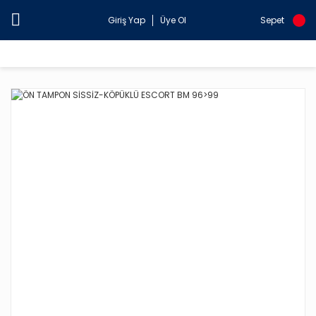
Giriş Yap
Üye Ol
Sepet