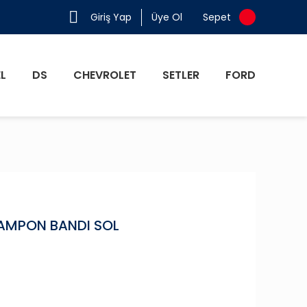
Giriş Yap
Üye Ol
Sepet
L
DS
CHEVROLET
SETLER
FORD
AMPON BANDI SOL