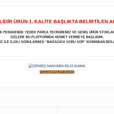
İDİR ÜRÜN 1. KALİTE BAŞLIKTA BELİRTİLEN 
LIK PERAKENDE YEDEK PARÇA TECRÜBEMİZ VE GENİŞ ÜRÜN STOKLA
SİZLERE BU PLATFORMDA HİZMET VERMEYE BAŞLADIK.
 İLE İLGİLİ SORULARINIZI ''MAĞAZAYA SORU SOR'' KISMINDAN BİZL
İYİ ALIŞVERİŞLER DİLERİZ
Bu ürüne ilk yorumu siz yapın!
Yorum Yaz