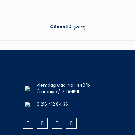
Güvenli
Alışveriş
Alemdağ Cad. No : 440/b
Ümraniye / İSTANBUL
0 216 412 84 36