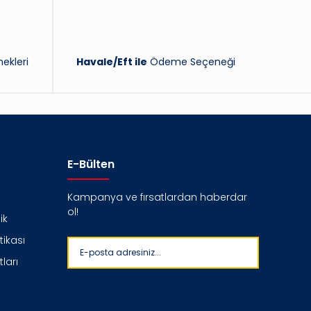
ekleri
Havale/Eft ile
Ödeme Seçeneği
E-Bülten
Kampanya ve fırsatlardan haberdar
ol!
ik
itikası
ları