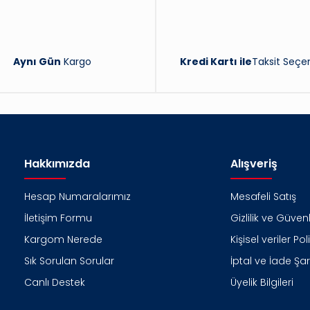
Aynı Gün
Kargo
Kredi Kartı ile
Taksit Seçen
Hakkımızda
Alışveriş
Hesap Numaralarımız
Mesafeli Satış
İletişim Formu
Gizlilik ve Güvenl
Kargom Nerede
Kişisel veriler Pol
Sık Sorulan Sorular
İptal ve İade Şart
Canlı Destek
Üyelik Bilgileri