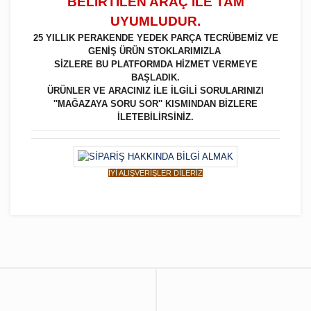
BELİRTİLEN ARAÇ İLE TAM
UYUMLUDUR.
25 YILLIK PERAKENDE YEDEK PARÇA TECRÜBEMİZ VE
GENİŞ ÜRÜN STOKLARIMIZLA
SİZLERE BU PLATFORMDA HİZMET VERMEYE
BAŞLADIK.
ÜRÜNLER VE ARACINIZ İLE İLGİLİ SORULARINIZI
''MAĞAZAYA SORU SOR'' KISMINDAN BİZLERE
İLETEBİLİRSİNİZ.
İYİ ALIŞVERİŞLER DİLERİZ
Bu ürüne ilk yorumu siz yapın!
Yorum Yaz