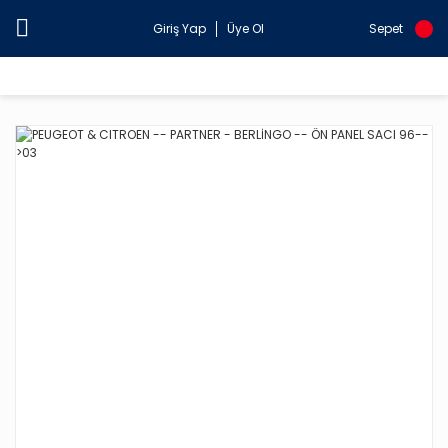
Giriş Yap
Üye Ol
Sepet