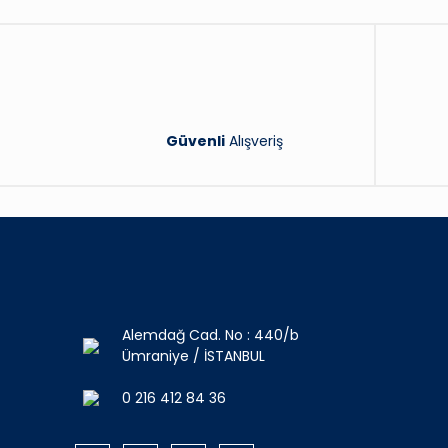
Güvenli
Alışveriş
Alemdağ Cad. No : 440/b
Ümraniye / İSTANBUL
0 216 412 84 36