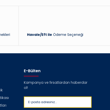
ekleri
Havale/Eft ile
Ödeme Seçeneği
E-Bülten
Kampanya ve fırsatlardan haberdar
ol!
ik
itikası
ları