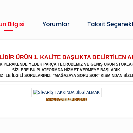
ün Bilgisi
Yorumlar
Taksit Seçenekl
İDİR ÜRÜN 1. KALİTE BAŞLIKTA BELİRTİLEN 
LIK PERAKENDE YEDEK PARÇA TECRÜBEMİZ VE GENİŞ ÜRÜN STOKLA
SİZLERE BU PLATFORMDA HİZMET VERMEYE BAŞLADIK.
 İLE İLGİLİ SORULARINIZI ''MAĞAZAYA SORU SOR'' KISMINDAN BİZL
İYİ ALIŞVERİŞLER DİLERİZ
Bu ürüne ilk yorumu siz yapın!