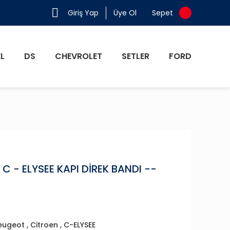
Giriş Yap
Üye Ol
Sepet
L
DS
CHEVROLET
SETLER
FORD
C - ELYSEE KAPI DİREK BANDI --
eugeot
,
Citroen
,
C-ELYSEE