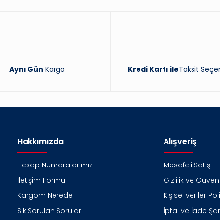
Yorum Yaz
Aynı Gün
Kargo
Kredi Kartı ile
Taksit Seçen
Hakkımızda
Alışveriş
Hesap Numaralarımız
Mesafeli Satış
İletişim Formu
Gizlilik ve Güvenl
Kargom Nerede
Kişisel veriler Pol
Sık Sorulan Sorular
İptal ve İade Şart