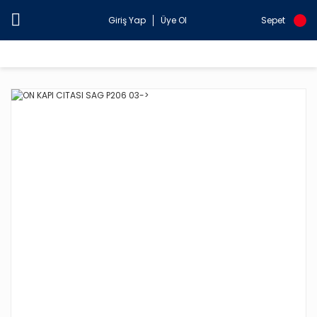
Giriş Yap
Üye Ol
Sepet