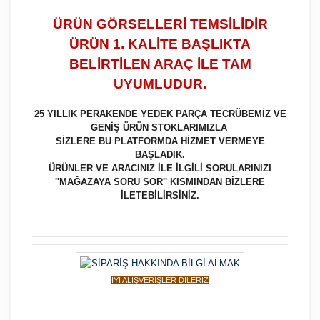
ÜRÜN GÖRSELLERİ TEMSİLİDİR
ÜRÜN 1. KALİTE BAŞLIKTA
BELİRTİLEN ARAÇ İLE TAM
UYUMLUDUR.
25 YILLIK PERAKENDE YEDEK PARÇA TECRÜBEMİZ VE
GENİŞ ÜRÜN STOKLARIMIZLA
SİZLERE BU PLATFORMDA HİZMET VERMEYE
BAŞLADIK.
ÜRÜNLER VE ARACINIZ İLE İLGİLİ SORULARINIZI
''MAĞAZAYA SORU SOR'' KISMINDAN BİZLERE
İLETEBİLİRSİNİZ.
İYİ ALIŞVERİŞLER DİLERİZ
Bu ürüne ilk yorumu siz yapın!