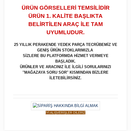
ÜRÜN GÖRSELLERİ TEMSİLİDİR
ÜRÜN 1. KALİTE BAŞLIKTA
BELİRTİLEN ARAÇ İLE TAM
UYUMLUDUR.
25 YILLIK PERAKENDE YEDEK PARÇA TECRÜBEMİZ VE
GENİŞ ÜRÜN STOKLARIMIZLA
SİZLERE BU PLATFORMDA HİZMET VERMEYE
BAŞLADIK.
ÜRÜNLER VE ARACINIZ İLE İLGİLİ SORULARINIZI
''MAĞAZAYA SORU SOR'' KISMINDAN BİZLERE
İLETEBİLİRSİNİZ.
İYİ ALIŞVERİŞLER DİLERİZ
Bu ürüne ilk yorumu siz yapın!