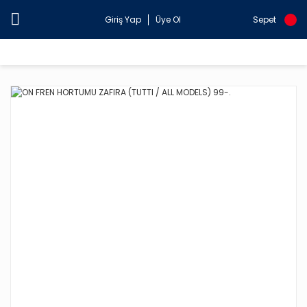
Giriş Yap
Üye Ol
Sepet