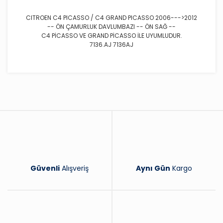
CITROEN C4 PICASSO / C4 GRAND PICASSO 2006--->2012
-- ÖN ÇAMURLUK DAVLUMBAZI -- ÖN SAĞ --
C4 PİCASSO VE GRAND PİCASSO İLE UYUMLUDUR.
7136.AJ 7136AJ
Bu ürüne ilk yorumu siz yapın!
Yorum Yaz
Güvenli
Alışveriş
Aynı Gün
Kargo