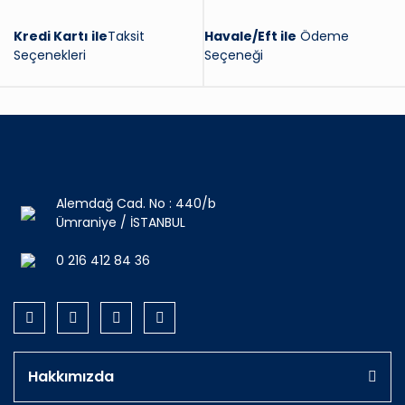
Kredi Kartı ile
Taksit
Havale/Eft ile
Ödeme
Seçenekleri
Seçeneği
Alemdağ Cad. No : 440/b
Ümraniye / İSTANBUL
0 216 412 84 36
Hakkımızda