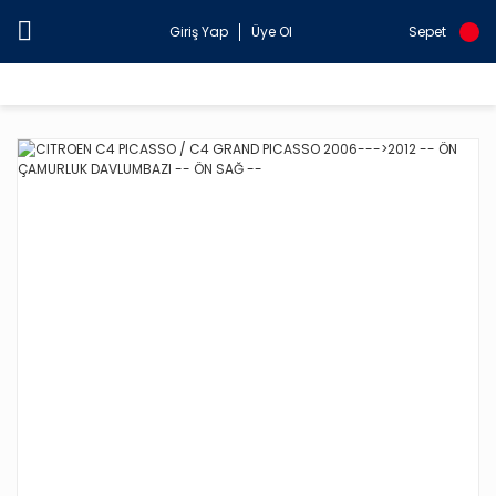
Giriş Yap
Üye Ol
Sepet