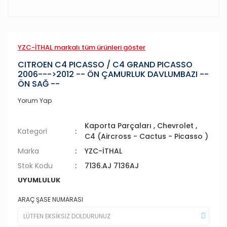
YZC-İTHAL markalı tüm ürünleri göster
CITROEN C4 PICASSO / C4 GRAND PICASSO
2006--->2012 -- ÖN ÇAMURLUK DAVLUMBAZI --
ÖN SAĞ --
Yorum Yap
Kaporta Parçaları
,
Chevrolet
,
Kategori
C4 (Aircross - Cactus - Picasso )
Marka
YZC-İTHAL
Stok Kodu
7136.AJ 7136AJ
UYUMLULUK
ARAÇ ŞASE NUMARASI