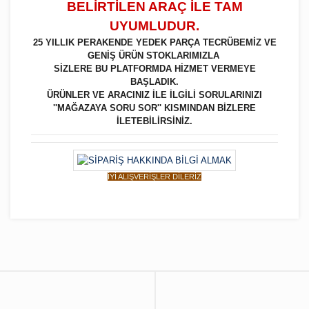
BELİRTİLEN ARAÇ İLE TAM
UYUMLUDUR.
25 YILLIK PERAKENDE YEDEK PARÇA TECRÜBEMİZ VE
GENİŞ ÜRÜN STOKLARIMIZLA
SİZLERE BU PLATFORMDA HİZMET VERMEYE
BAŞLADIK.
ÜRÜNLER VE ARACINIZ İLE İLGİLİ SORULARINIZI
''MAĞAZAYA SORU SOR'' KISMINDAN BİZLERE
İLETEBİLİRSİNİZ.
İYİ ALIŞVERİŞLER DİLERİZ
Bu ürüne ilk yorumu siz yapın!
Yorum Yaz