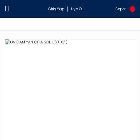
Giriş Yap
Üye Ol
Sepet