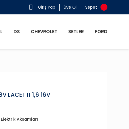
Giriş Yap
Üye Ol
Sepet
L
DS
CHEVROLET
SETLER
FORD
V LACETTI 1,6 16V
,
Elektrik Aksamları