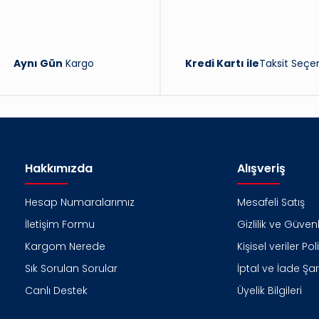
Aynı Gün
Kargo
Kredi Kartı ile
Taksit Seçen
Hakkımızda
Alışveriş
Hesap Numaralarımız
Mesafeli Satış
İletişim Formu
Gizlilik ve Güvenl
Kargom Nerede
Kişisel veriler Pol
Sık Sorulan Sorular
İptal ve İade Şart
Canlı Destek
Üyelik Bilgileri