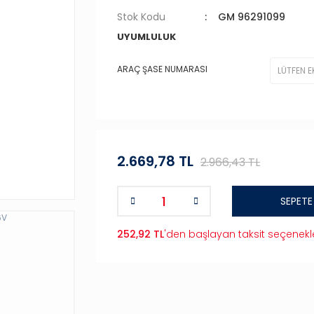
Stok Kodu
GM 96291099
UYUMLULUK
ARAÇ ŞASE NUMARASI
2.669,78 TL
2.966,43 TL
SEPETE
252,92 TL
'den başlayan taksit seçenekle