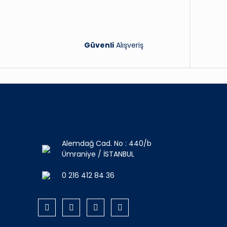
Güvenli
Alışveriş
Alemdağ Cad. No : 440/b
Ümraniye / İSTANBUL
0 216 412 84 36