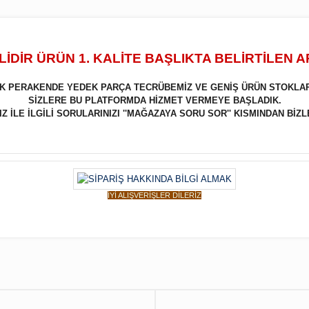
İDİR ÜRÜN 1. KALİTE BAŞLIKTA BELİRTİLEN 
LIK PERAKENDE YEDEK PARÇA TECRÜBEMİZ VE GENİŞ ÜRÜN STOKLA
SİZLERE BU PLATFORMDA HİZMET VERMEYE BAŞLADIK.
 İLE İLGİLİ SORULARINIZI ''MAĞAZAYA SORU SOR'' KISMINDAN BİZL
İYİ ALIŞVERİŞLER DİLERİZ
Bu ürüne ilk yorumu siz yapın!
Yorum Yaz