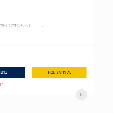
 EKLE
HIZLI SATIN AL
ri