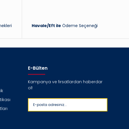
ekleri
Havale/Eft ile
Ödeme Seçeneği
E-Bülten
Kampanya ve fırsatlardan haberdar
ol!
ik
itikası
ları