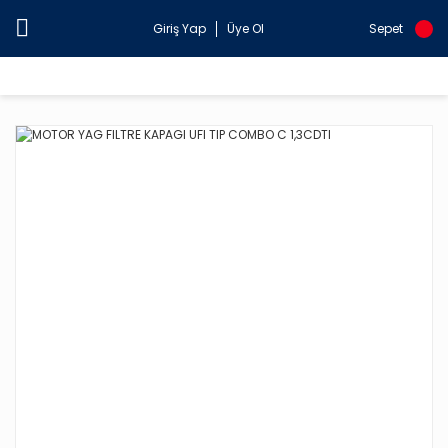
Giriş Yap
Üye Ol
Sepet