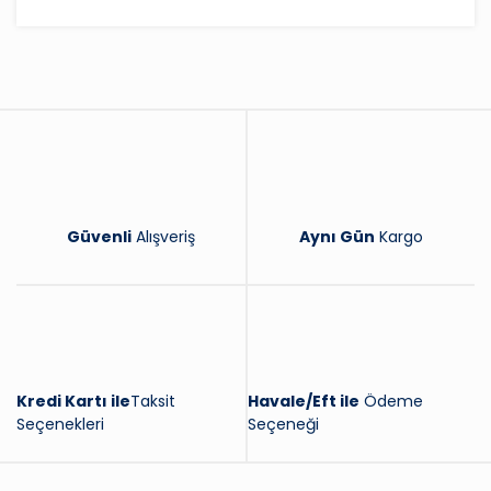
Bu ürüne ilk yorumu siz yapın!
Yorum Yaz
Güvenli
Alışveriş
Aynı Gün
Kargo
Kredi Kartı ile
Taksit
Havale/Eft ile
Ödeme
Seçenekleri
Seçeneği