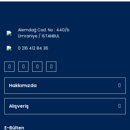
Alemdağ Cad. No : 440/b
Ümraniye / İSTANBUL
0 216 412 84 36
Hakkımızda
Alışveriş
E-Bülten