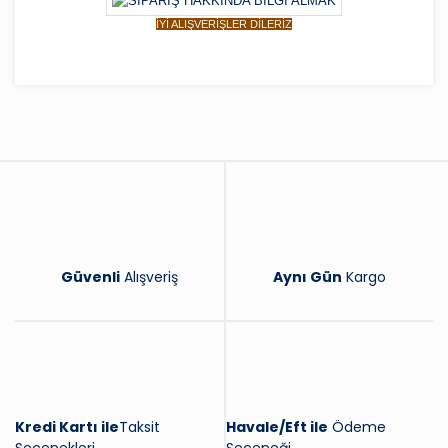
İYİ ALIŞVERİŞLER DİLERİZ
Bu ürüne ilk yorumu siz yapın!
Yorum Yaz
Güvenli
Alışveriş
Aynı Gün
Kargo
Kredi Kartı ile
Taksit
Havale/Eft ile
Ödeme