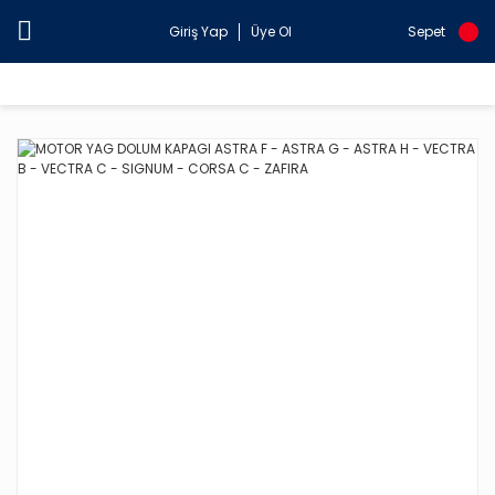
Giriş Yap
Üye Ol
Sepet