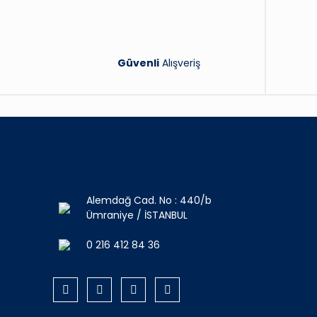
Güvenli
Alışveriş
Alemdağ Cad. No : 440/b
Ümraniye / İSTANBUL
0 216 412 84 36