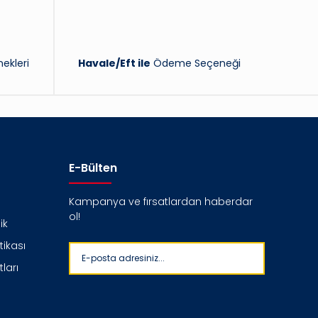
ekleri
Havale/Eft ile
Ödeme Seçeneği
E-Bülten
Kampanya ve fırsatlardan haberdar
ol!
ik
itikası
ları