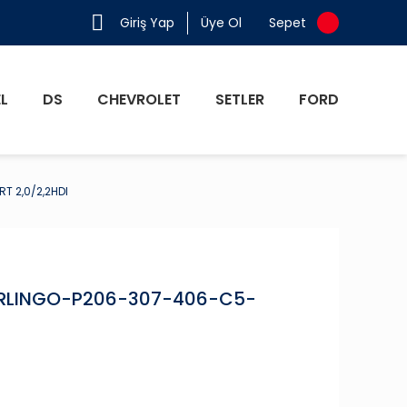
Giriş Yap
Üye Ol
Sepet
L
DS
CHEVROLET
SETLER
FORD
T 2,0/2,2HDI
BERLINGO-P206-307-406-C5-