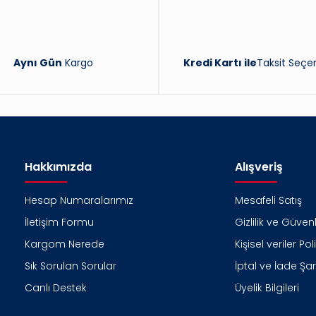
Aynı Gün
Kargo
Kredi Kartı ile
Taksit Seçen
Hakkımızda
Alışveriş
Hesap Numaralarımız
Mesafeli Satış
İletişim Formu
Gizlilik ve Güvenl
Kargom Nerede
Kişisel veriler Pol
Sık Sorulan Sorular
İptal ve İade Şart
Canlı Destek
Üyelik Bilgileri