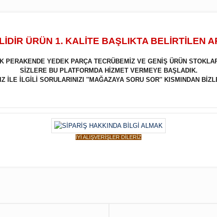
İDİR ÜRÜN 1. KALİTE BAŞLIKTA BELİRTİLEN 
LIK PERAKENDE YEDEK PARÇA TECRÜBEMİZ VE GENİŞ ÜRÜN STOKLA
SİZLERE BU PLATFORMDA HİZMET VERMEYE BAŞLADIK.
 İLE İLGİLİ SORULARINIZI ''MAĞAZAYA SORU SOR'' KISMINDAN BİZL
İYİ ALIŞVERİŞLER DİLERİZ
Bu ürüne ilk yorumu siz yapın!
Yorum Yaz