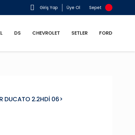
Giriş Yap
Üye Ol
Sepet
L
DS
CHEVROLET
SETLER
FORD
 DUCATO 2.2HDİ 06>