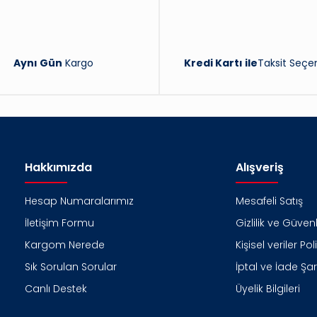
Aynı Gün
Kargo
Kredi Kartı ile
Taksit Seçen
Hakkımızda
Alışveriş
Hesap Numaralarımız
Mesafeli Satış
İletişim Formu
Gizlilik ve Güvenl
Kargom Nerede
Kişisel veriler Pol
Sık Sorulan Sorular
İptal ve İade Şart
Canlı Destek
Üyelik Bilgileri