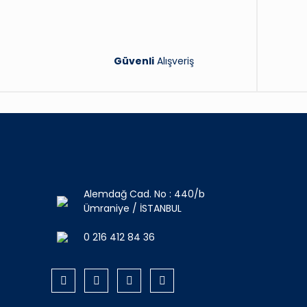
Güvenli
Alışveriş
Alemdağ Cad. No : 440/b
Ümraniye / İSTANBUL
0 216 412 84 36