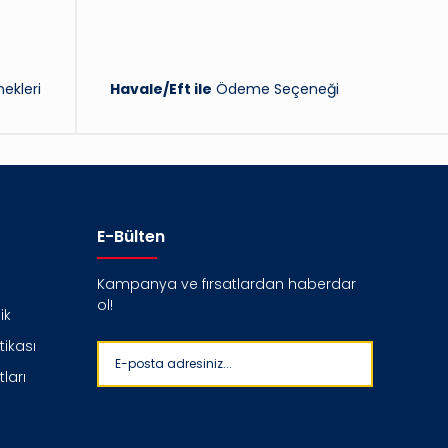
ekleri
Havale/Eft ile
Ödeme Seçeneği
E-Bülten
Kampanya ve fırsatlardan haberdar
ol!
ik
itikası
ları