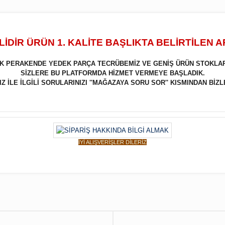
İDİR ÜRÜN 1. KALİTE BAŞLIKTA BELİRTİLEN 
LIK PERAKENDE YEDEK PARÇA TECRÜBEMİZ VE GENİŞ ÜRÜN STOKLA
SİZLERE BU PLATFORMDA HİZMET VERMEYE BAŞLADIK.
 İLE İLGİLİ SORULARINIZI ''MAĞAZAYA SORU SOR'' KISMINDAN BİZL
İYİ ALIŞVERİŞLER DİLERİZ
Bu ürüne ilk yorumu siz yapın!
Yorum Yaz