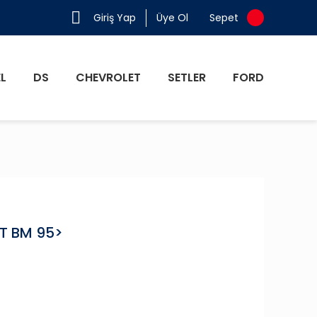
Giriş Yap
Üye Ol
Sepet
L
DS
CHEVROLET
SETLER
FORD
T BM 95>