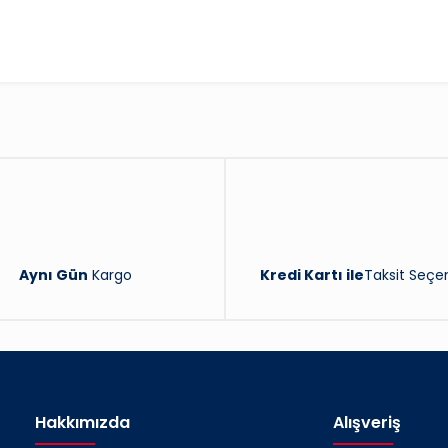
Bu ürüne ilk yorumu siz yapın!
Yorum Yaz
Aynı Gün
Kargo
Kredi Kartı ile
Taksit Seçen
Hakkımızda
Alışveriş