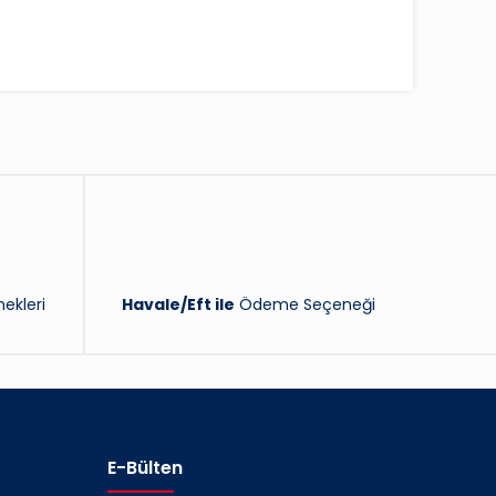
ekleri
Havale/Eft ile
Ödeme Seçeneği
E-Bülten