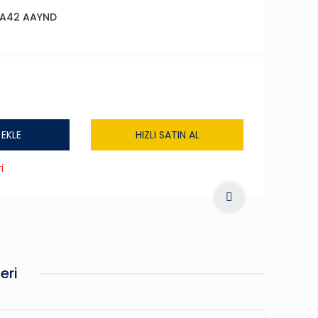
A42 AAYND
 EKLE
HIZLI SATIN AL
i
eri