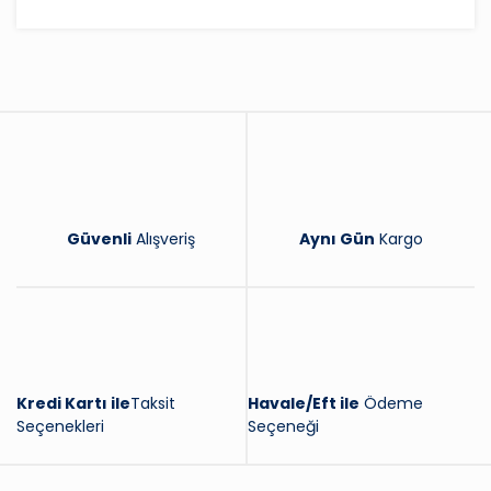
Bu ürüne ilk yorumu siz yapın!
Yorum Yaz
Güvenli
Alışveriş
Aynı Gün
Kargo
Kredi Kartı ile
Taksit
Havale/Eft ile
Ödeme
Seçenekleri
Seçeneği