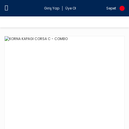
Giriş Yap
Üye Ol
Sepet