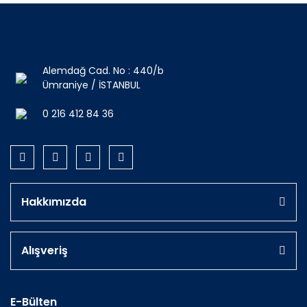
Alemdağ Cad. No : 440/b
Ümraniye / İSTANBUL
0 216 412 84 36
Hakkımızda
Alışveriş
E-Bülten