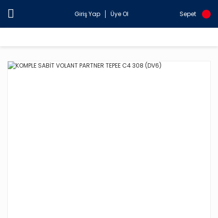
Giriş Yap
Üye Ol
Sepet