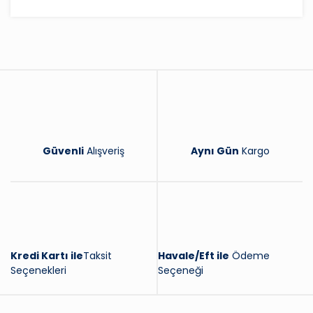
Bu ürüne ilk yorumu siz yapın!
Yorum Yaz
Güvenli
Alışveriş
Aynı Gün
Kargo
Kredi Kartı ile
Taksit
Havale/Eft ile
Ödeme
Seçenekleri
Seçeneği