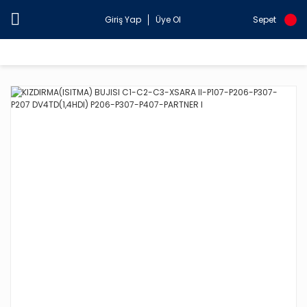
Giriş Yap
Üye Ol
Sepet