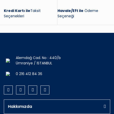
Kredi Kartı ile
Taksit
Havale/Eft ile
Ödeme
Seçenekleri
Seçeneği
Alemdağ Cad. No : 440/b
Ümraniye / İSTANBUL
0 216 412 84 36
Hakkımızda