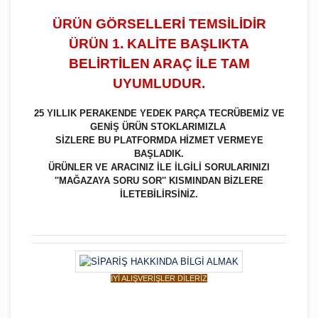
ÜRÜN GÖRSELLERİ TEMSİLİDİR
ÜRÜN 1. KALİTE BAŞLIKTA
BELİRTİLEN ARAÇ İLE TAM
UYUMLUDUR.
25 YILLIK PERAKENDE YEDEK PARÇA TECRÜBEMİZ VE
GENİŞ ÜRÜN STOKLARIMIZLA
SİZLERE BU PLATFORMDA HİZMET VERMEYE
BAŞLADIK.
ÜRÜNLER VE ARACINIZ İLE İLGİLİ SORULARINIZI
''MAĞAZAYA SORU SOR'' KISMINDAN BİZLERE
İLETEBİLİRSİNİZ.
İYİ ALIŞVERİŞLER DİLERİZ
Bu ürüne ilk yorumu siz yapın!