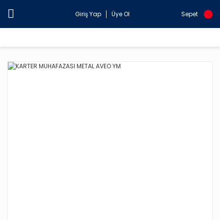
Giriş Yap
Üye Ol
Sepet