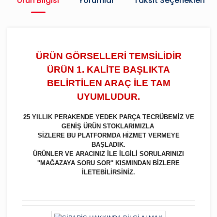
Ürün Bilgisi
Yorumlar
Taksit Seçenekleri
ÜRÜN GÖRSELLERİ TEMSİLİDİR
ÜRÜN 1. KALİTE BAŞLIKTA
BELİRTİLEN ARAÇ İLE TAM
UYUMLUDUR.
25 YILLIK PERAKENDE YEDEK PARÇA TECRÜBEMİZ VE
GENİŞ ÜRÜN STOKLARIMIZLA
SİZLERE BU PLATFORMDA HİZMET VERMEYE
BAŞLADIK.
ÜRÜNLER VE ARACINIZ İLE İLGİLİ SORULARINIZI
''MAĞAZAYA SORU SOR'' KISMINDAN BİZLERE
İLETEBİLİRSİNİZ.