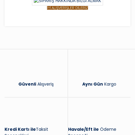
İYİ ALIŞVERİŞLER DİLERİZ
Bu ürüne ilk yorumu siz yapın!
Yorum Yaz
Güvenli
Alışveriş
Aynı Gün
Kargo
Kredi Kartı ile
Taksit
Havale/Eft ile
Ödeme