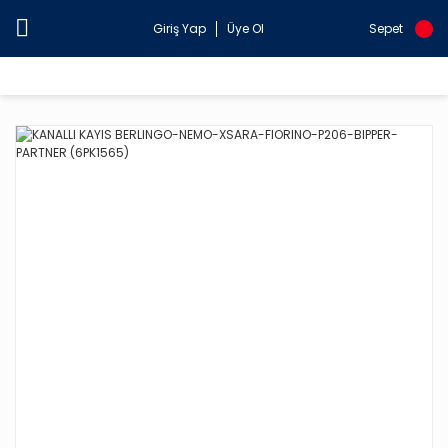
Giriş Yap
Üye Ol
Sepet