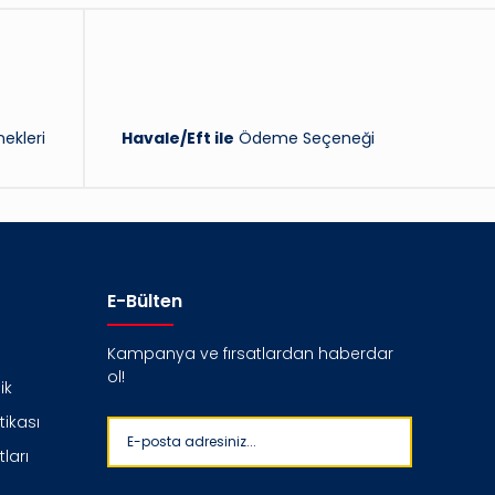
ekleri
Havale/Eft ile
Ödeme Seçeneği
E-Bülten
Kampanya ve fırsatlardan haberdar
ol!
ik
itikası
ları