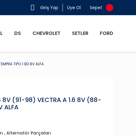
Giriş Yap
Üye Ol
Sepet
L
DS
CHEVROLET
SETLER
FORD
TEMPRA TIPO 1.9D 8V ALFA
.6 8V (91-98) VECTRA A 1.6 8V (88-
V ALFA
rı
,
Alternatör Parçaları