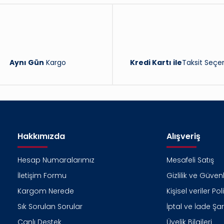
Aynı Gün
Kargo
Kredi Kartı ile
Taksit Seçen
Hakkımızda
Alışveriş
Hesap Numaralarımız
Mesafeli Satış
İletişim Formu
Gizlilik ve Güvenl
Kargom Nerede
Kişisel veriler Pol
Sık Sorulan Sorular
İptal ve İade Şart
Canlı Destek
Üyelik Bilgileri