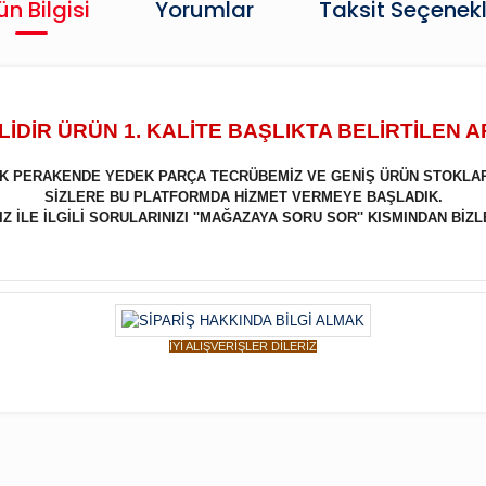
ün Bilgisi
Yorumlar
Taksit Seçenekl
İDİR ÜRÜN 1. KALİTE BAŞLIKTA BELİRTİLEN 
LIK PERAKENDE YEDEK PARÇA TECRÜBEMİZ VE GENİŞ ÜRÜN STOKLA
SİZLERE BU PLATFORMDA HİZMET VERMEYE BAŞLADIK.
 İLE İLGİLİ SORULARINIZI ''MAĞAZAYA SORU SOR'' KISMINDAN BİZL
İYİ ALIŞVERİŞLER DİLERİZ
Bu ürüne ilk yorumu siz yapın!
Yorum Yaz