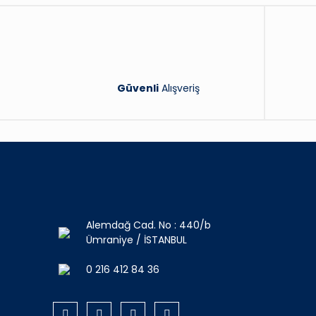
Güvenli
Alışveriş
Alemdağ Cad. No : 440/b
Ümraniye / İSTANBUL
0 216 412 84 36