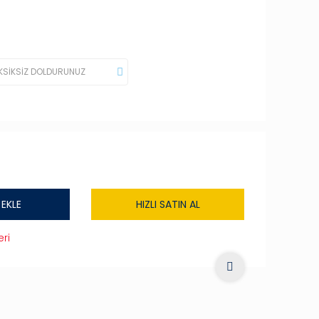
 EKLE
HIZLI SATIN AL
ri