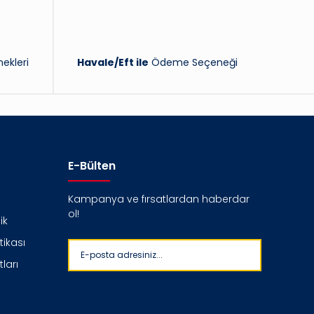
ekleri
Havale/Eft ile
Ödeme Seçeneği
E-Bülten
Kampanya ve fırsatlardan haberdar
ol!
ik
itikası
ları