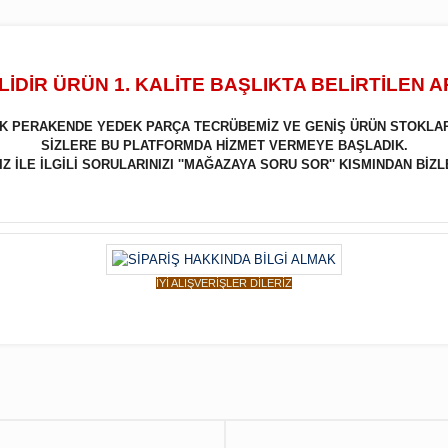
İDİR ÜRÜN 1. KALİTE BAŞLIKTA BELİRTİLEN 
LIK PERAKENDE YEDEK PARÇA TECRÜBEMİZ VE GENİŞ ÜRÜN STOKLA
SİZLERE BU PLATFORMDA HİZMET VERMEYE BAŞLADIK.
 İLE İLGİLİ SORULARINIZI ''MAĞAZAYA SORU SOR'' KISMINDAN BİZL
İYİ ALIŞVERİŞLER DİLERİZ
Bu ürüne ilk yorumu siz yapın!
Yorum Yaz