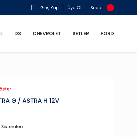
Giriş Yap
Üye Ol
Sepet
L
DS
CHEVROLET
SETLER
FORD
öster
RA G / ASTRA H 12V
Sistemleri