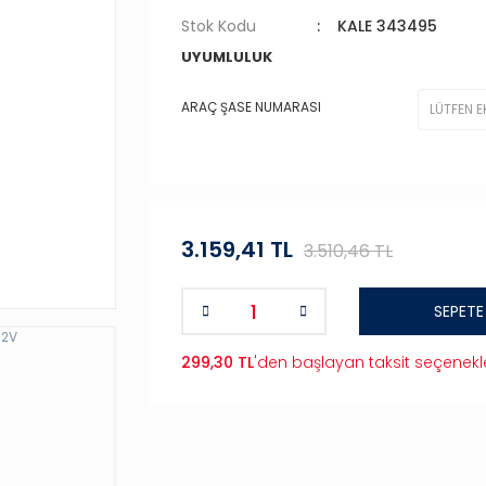
Stok Kodu
KALE 343495
UYUMLULUK
ARAÇ ŞASE NUMARASI
3.159,41 TL
3.510,46 TL
SEPETE
299,30 TL
'den başlayan taksit seçenekle