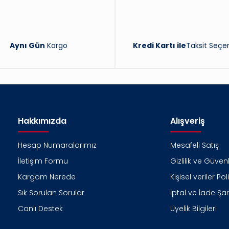
Aynı Gün
Kargo
Kredi Kartı ile
Taksit Seçen
Hakkımızda
Alışveriş
Hesap Numaralarımız
Mesafeli Satış
İletişim Formu
Gizlilik ve Güvenl
Kargom Nerede
Kişisel veriler Pol
Sık Sorulan Sorular
İptal ve İade Şart
Canlı Destek
Üyelik Bilgileri