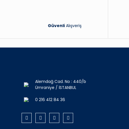
Güvenli
Alışveriş
Alemdağ Cad. No : 440/b
Ümraniye / İSTANBUL
0 216 412 84 36