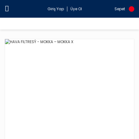
Giriş Yap
Üye Ol
Sepet