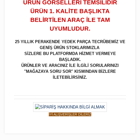
ÜRÜN GÖRSELLERİ TEMSİLİDİR
ÜRÜN 1. KALİTE BAŞLIKTA
BELİRTİLEN ARAÇ İLE TAM
UYUMLUDUR.
25 YILLIK PERAKENDE YEDEK PARÇA TECRÜBEMİZ VE
GENİŞ ÜRÜN STOKLARIMIZLA
SİZLERE BU PLATFORMDA HİZMET VERMEYE
BAŞLADIK.
ÜRÜNLER VE ARACINIZ İLE İLGİLİ SORULARINIZI
''MAĞAZAYA SORU SOR'' KISMINDAN BİZLERE
İLETEBİLİRSİNİZ.
İYİ ALIŞVERİŞLER DİLERİZ
Bu ürüne ilk yorumu siz yapın!