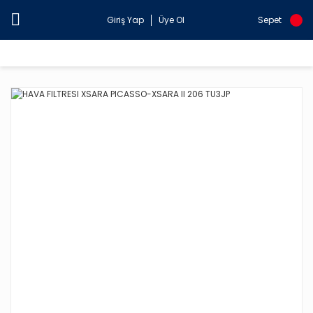
Giriş Yap
Üye Ol
Sepet