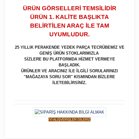
ÜRÜN GÖRSELLERİ TEMSİLİDİR
ÜRÜN 1. KALİTE BAŞLIKTA
BELİRTİLEN ARAÇ İLE TAM
UYUMLUDUR.
25 YILLIK PERAKENDE YEDEK PARÇA TECRÜBEMİZ VE
GENİŞ ÜRÜN STOKLARIMIZLA
SİZLERE BU PLATFORMDA HİZMET VERMEYE
BAŞLADIK.
ÜRÜNLER VE ARACINIZ İLE İLGİLİ SORULARINIZI
''MAĞAZAYA SORU SOR'' KISMINDAN BİZLERE
İLETEBİLİRSİNİZ.
İYİ ALIŞVERİŞLER DİLERİZ
Bu ürüne ilk yorumu siz yapın!