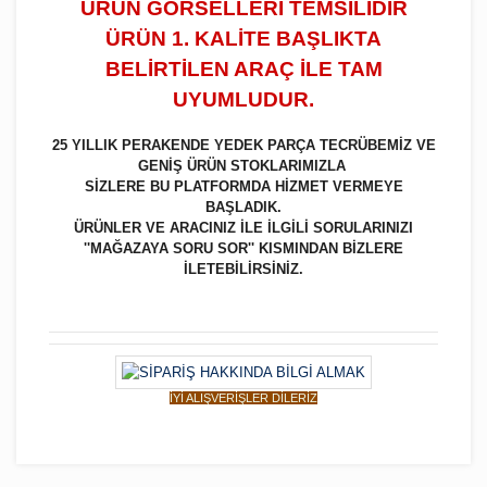
ÜRÜN GÖRSELLERİ TEMSİLİDİR
ÜRÜN 1. KALİTE BAŞLIKTA
BELİRTİLEN ARAÇ İLE TAM
UYUMLUDUR.
25 YILLIK PERAKENDE YEDEK PARÇA TECRÜBEMİZ VE
GENİŞ ÜRÜN STOKLARIMIZLA
SİZLERE BU PLATFORMDA HİZMET VERMEYE
BAŞLADIK.
ÜRÜNLER VE ARACINIZ İLE İLGİLİ SORULARINIZI
''MAĞAZAYA SORU SOR'' KISMINDAN BİZLERE
İLETEBİLİRSİNİZ.
İYİ ALIŞVERİŞLER DİLERİZ
Bu ürüne ilk yorumu siz yapın!