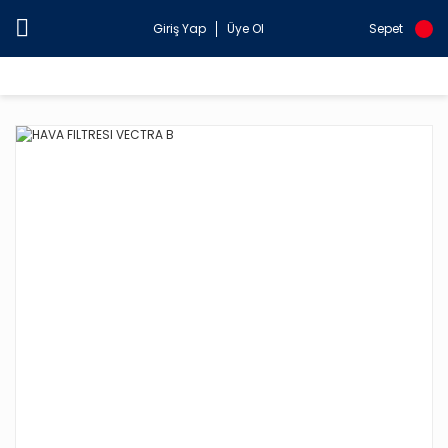
Giriş Yap
Üye Ol
Sepet