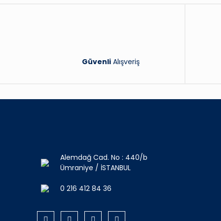
Güvenli
Alışveriş
Alemdağ Cad. No : 440/b
Ümraniye / İSTANBUL
0 216 412 84 36