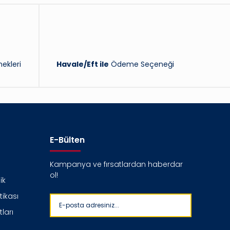
ekleri
Havale/Eft ile
Ödeme Seçeneği
E-Bülten
Kampanya ve fırsatlardan haberdar
ol!
ik
itikası
ları