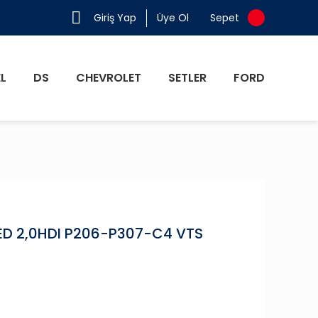
Giriş Yap
Üye Ol
Sepet
L
DS
CHEVROLET
SETLER
FORD
ED 2,0HDI P206-P307-C4 VTS