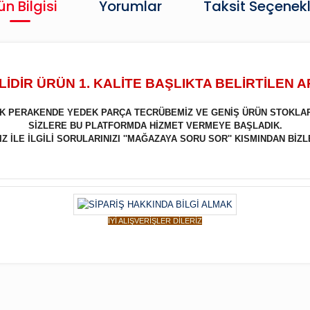
ün Bilgisi
Yorumlar
Taksit Seçenekl
İDİR ÜRÜN 1. KALİTE BAŞLIKTA BELİRTİLEN 
LIK PERAKENDE YEDEK PARÇA TECRÜBEMİZ VE GENİŞ ÜRÜN STOKLA
SİZLERE BU PLATFORMDA HİZMET VERMEYE BAŞLADIK.
 İLE İLGİLİ SORULARINIZI ''MAĞAZAYA SORU SOR'' KISMINDAN BİZL
İYİ ALIŞVERİŞLER DİLERİZ
Bu ürüne ilk yorumu siz yapın!
Yorum Yaz