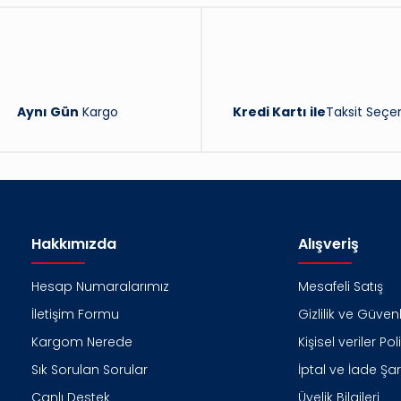
Aynı Gün
Kargo
Kredi Kartı ile
Taksit Seçen
Hakkımızda
Alışveriş
Hesap Numaralarımız
Mesafeli Satış
İletişim Formu
Gizlilik ve Güvenl
Kargom Nerede
Kişisel veriler Pol
Sık Sorulan Sorular
İptal ve İade Şart
Canlı Destek
Üyelik Bilgileri