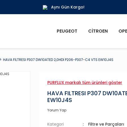
Aynı Gün Kargo!
PEUGEOT
CITROEN
OPE
HAVA FILTRESI P307 DW10ATED 2,0HDI P206-P307-C4 VTS EW10J4S
PURFLUX markalı tüm ürünleri göster
HAVA FILTRESI P307 DW10AT
EW10J4S
Yorum Yap
Kategori
Filtre ve Parçaları