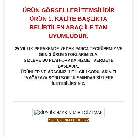
ÜRÜN GÖRSELLERİ TEMSİLİDİR
ÜRÜN 1. KALİTE BAŞLIKTA
BELİRTİLEN ARAÇ İLE TAM
UYUMLUDUR.
25 YILLIK PERAKENDE YEDEK PARÇA TECRÜBEMİZ VE
GENİŞ ÜRÜN STOKLARIMIZLA
SİZLERE BU PLATFORMDA HİZMET VERMEYE
BAŞLADIK.
ÜRÜNLER VE ARACINIZ İLE İLGİLİ SORULARINIZI
''MAĞAZAYA SORU SOR'' KISMINDAN BİZLERE
İLETEBİLİRSİNİZ.
İYİ ALIŞVERİŞLER DİLERİZ
Bu ürüne ilk yorumu siz yapın!