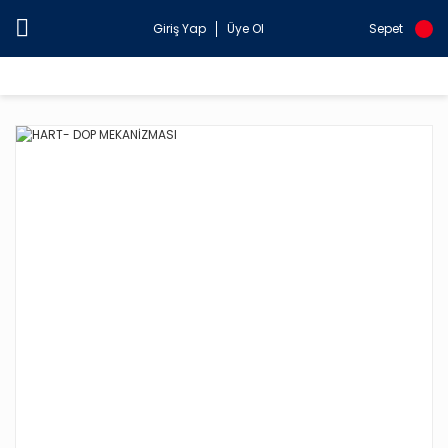
Giriş Yap
Üye Ol
Sepet