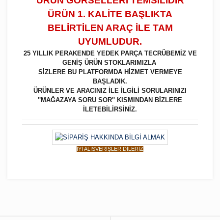
ÜRÜN GÖRSELLERİ TEMSİLİDİR
ÜRÜN 1. KALİTE BAŞLIKTA
BELİRTİLEN ARAÇ İLE TAM
UYUMLUDUR.
25 YILLIK PERAKENDE YEDEK PARÇA TECRÜBEMİZ VE
GENİŞ ÜRÜN STOKLARIMIZLA
SİZLERE BU PLATFORMDA HİZMET VERMEYE
BAŞLADIK.
ÜRÜNLER VE ARACINIZ İLE İLGİLİ SORULARINIZI
''MAĞAZAYA SORU SOR'' KISMINDAN BİZLERE
İLETEBİLİRSİNİZ.
İYİ ALIŞVERİŞLER DİLERİZ
Bu ürüne ilk yorumu siz yapın!
Yorum Yaz