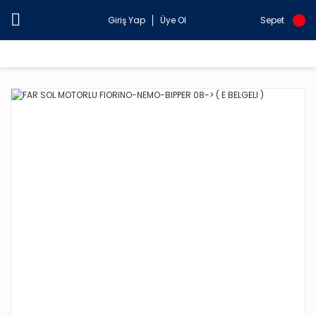
Giriş Yap
Üye Ol
Sepet