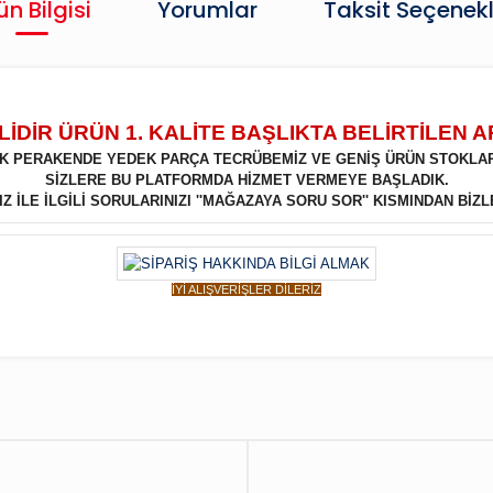
ün Bilgisi
Yorumlar
Taksit Seçenekl
İDİR ÜRÜN 1. KALİTE BAŞLIKTA BELİRTİLEN 
LIK PERAKENDE YEDEK PARÇA TECRÜBEMİZ VE GENİŞ ÜRÜN STOKLA
SİZLERE BU PLATFORMDA HİZMET VERMEYE BAŞLADIK.
 İLE İLGİLİ SORULARINIZI ''MAĞAZAYA SORU SOR'' KISMINDAN BİZL
İYİ ALIŞVERİŞLER DİLERİZ
Bu ürüne ilk yorumu siz yapın!
Yorum Yaz