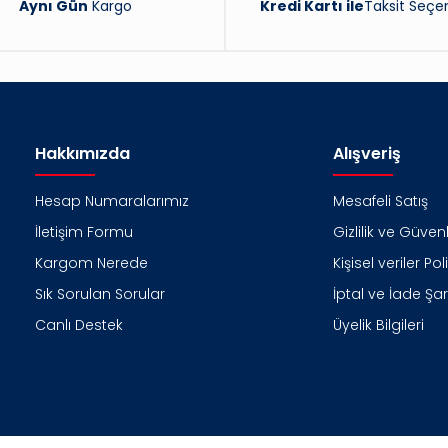
Aynı Gün
Kargo
Kredi Kartı ile
Taksit Seçen
Hakkımızda
Alışveriş
Hesap Numaralarımız
Mesafeli Satış
İletişim Formu
Gizlilik ve Güvenl
Kargom Nerede
Kişisel veriler Pol
Sık Sorulan Sorular
İptal ve İade Şart
Canlı Destek
Üyelik Bilgileri