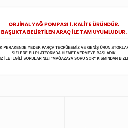
ORJİNAL YAĞ POMPASI 1. KALİTE ÜRÜNDÜR.
BAŞLIKTA BELİRTİLEN ARAÇ İLE TAM UYUMLUDUR.
LIK PERAKENDE YEDEK PARÇA TECRÜBEMİZ VE GENİŞ ÜRÜN STOKLA
SİZLERE BU PLATFORMDA HİZMET VERMEYE BAŞLADIK.
 İLE İLGİLİ SORULARINIZI ''MAĞAZAYA SORU SOR'' KISMINDAN BİZL
Bu ürüne ilk yorumu siz yapın!
Yorum Yaz