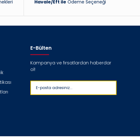
ekleri
Havale/Eft ile
Ödeme Seçeneği
E-Bülten
Kampanya ve fırsatlardan haberdar
ol!
ik
itikası
ları