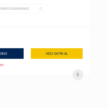
 EKLE
HIZLI SATIN AL
eri