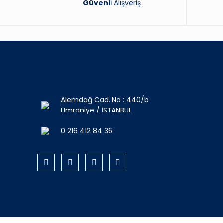
Güvenli
Alışveriş
Alemdağ Cad. No : 440/b
Ümraniye / İSTANBUL
0 216 412 84 36