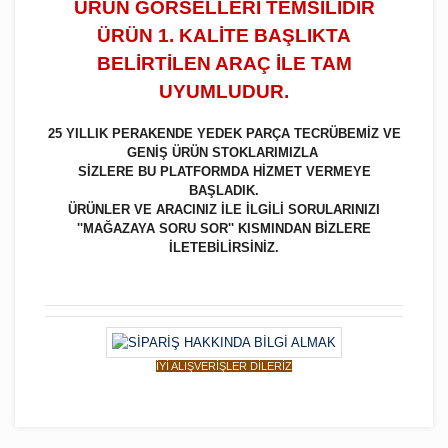
ÜRÜN GÖRSELLERİ TEMSİLİDİR
ÜRÜN 1. KALİTE BAŞLIKTA
BELİRTİLEN ARAÇ İLE TAM
UYUMLUDUR.
25 YILLIK PERAKENDE YEDEK PARÇA TECRÜBEMİZ VE
GENİŞ ÜRÜN STOKLARIMIZLA
SİZLERE BU PLATFORMDA HİZMET VERMEYE
BAŞLADIK.
ÜRÜNLER VE ARACINIZ İLE İLGİLİ SORULARINIZI
''MAĞAZAYA SORU SOR'' KISMINDAN BİZLERE
İLETEBİLİRSİNİZ.
İYİ ALIŞVERİŞLER DİLERİZ
Bu ürüne ilk yorumu siz yapın!