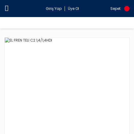
Giriş Yap
Üye Ol
Sepet