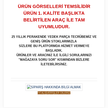
ÜRÜN GÖRSELLERİ TEMSİLİDİR
ÜRÜN 1. KALİTE BAŞLIKTA
BELİRTİLEN ARAÇ İLE TAM
UYUMLUDUR.
25 YILLIK PERAKENDE YEDEK PARÇA TECRÜBEMİZ VE
GENİŞ ÜRÜN STOKLARIMIZLA
SİZLERE BU PLATFORMDA HİZMET VERMEYE
BAŞLADIK.
ÜRÜNLER VE ARACINIZ İLE İLGİLİ SORULARINIZI
''MAĞAZAYA SORU SOR'' KISMINDAN BİZLERE
İLETEBİLİRSİNİZ.
İYİ ALIŞVERİŞLER DİLERİZ
Bu ürüne ilk yorumu siz yapın!