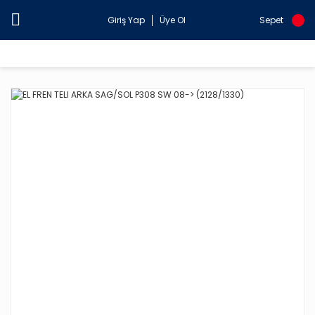
Giriş Yap
Üye Ol
Sepet