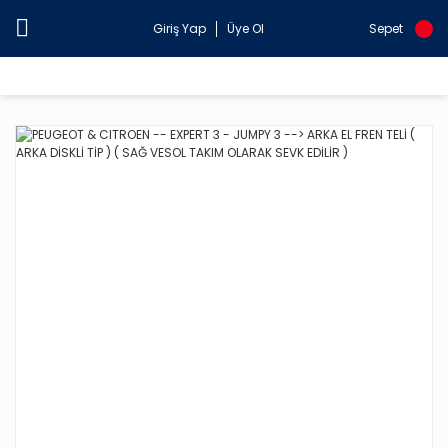
Giriş Yap
Üye Ol
Sepet