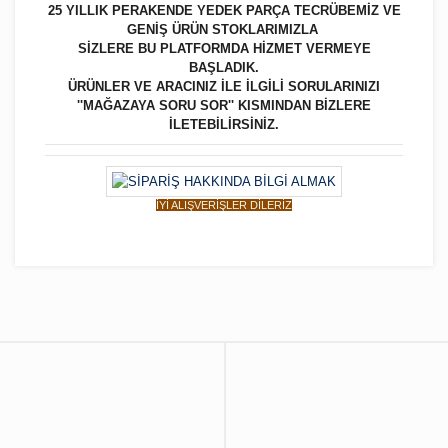
25 YILLIK PERAKENDE YEDEK PARÇA TECRÜBEMİZ VE
GENİŞ ÜRÜN STOKLARIMIZLA
SİZLERE BU PLATFORMDA HİZMET VERMEYE
BAŞLADIK.
ÜRÜNLER VE ARACINIZ İLE İLGİLİ SORULARINIZI
''MAĞAZAYA SORU SOR'' KISMINDAN BİZLERE
İLETEBİLİRSİNİZ.
İYİ ALIŞVERİŞLER DİLERİZ
Bu ürüne ilk yorumu siz yapın!
Yorum Yaz