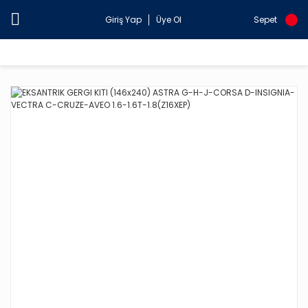
Giriş Yap
Üye Ol
Sepet