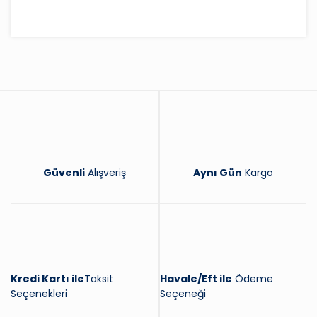
Bu ürüne ilk yorumu siz yapın!
Yorum Yaz
Güvenli
Alışveriş
Aynı Gün
Kargo
Kredi Kartı ile
Taksit
Havale/Eft ile
Ödeme
Seçenekleri
Seçeneği