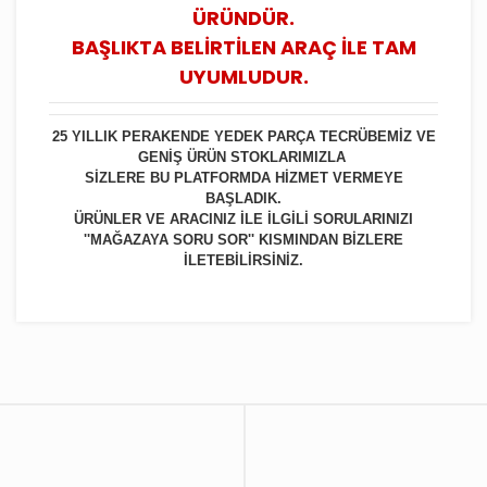
ÜRÜNDÜR.
BAŞLIKTA BELİRTİLEN ARAÇ İLE TAM
UYUMLUDUR.
25 YILLIK PERAKENDE YEDEK PARÇA TECRÜBEMİZ VE
GENİŞ ÜRÜN STOKLARIMIZLA
SİZLERE BU PLATFORMDA HİZMET VERMEYE
BAŞLADIK.
ÜRÜNLER VE ARACINIZ İLE İLGİLİ SORULARINIZI
''MAĞAZAYA SORU SOR'' KISMINDAN BİZLERE
İLETEBİLİRSİNİZ.
Bu ürüne ilk yorumu siz yapın!
Yorum Yaz