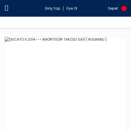
Giriş Yap
Üye Ol
Sepet