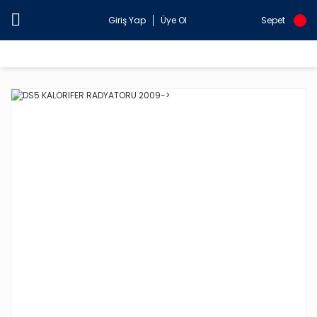
Giriş Yap
Üye Ol
Sepet