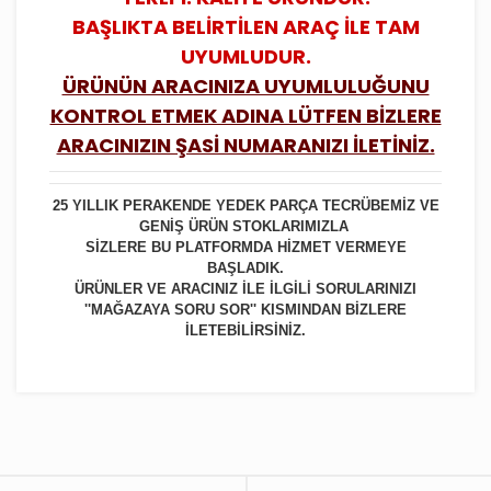
BAŞLIKTA BELİRTİLEN ARAÇ İLE TAM
UYUMLUDUR.
ÜRÜNÜN ARACINIZA UYUMLULUĞUNU
KONTROL ETMEK ADINA LÜTFEN BİZLERE
ARACINIZIN ŞASİ NUMARANIZI İLETİNİZ.
25 YILLIK PERAKENDE YEDEK PARÇA TECRÜBEMİZ VE
GENİŞ ÜRÜN STOKLARIMIZLA
SİZLERE BU PLATFORMDA HİZMET VERMEYE
BAŞLADIK.
ÜRÜNLER VE ARACINIZ İLE İLGİLİ SORULARINIZI
''MAĞAZAYA SORU SOR'' KISMINDAN BİZLERE
İLETEBİLİRSİNİZ.
Bu ürüne ilk yorumu siz yapın!
Yorum Yaz